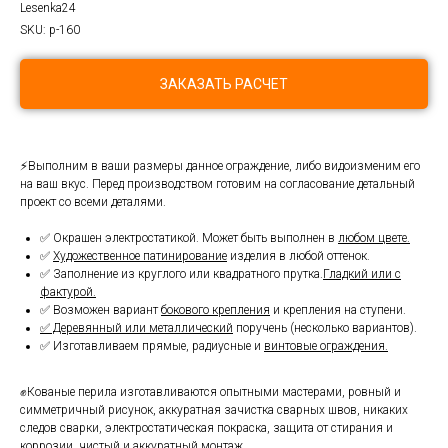
Lesenka24
SKU:
p-160
ЗАКАЗАТЬ РАСЧЕТ
⚡Выполним в ваши размеры данное ограждение, либо видоизменим его
на ваш вкус. Перед производством готовим на согласование детальный
проект со всеми деталями.
✅ Окрашен электростатикой. Может быть выполнен в
любом цвете.
✅
Художественное патинирование
изделия в любой оттенок.
✅ Заполнение из круглого или квадратного прутка.
Гладкий или с
фактурой.
✅ Возможен вариант
бокового крепления
и крепления на ступени.
✅ Деревянный или металлический
поручень (несколько вариантов).
✅ Изготавливаем прямые, радиусные и
винтовые ограждения.
✊Кованые перила изготавливаются опытными мастерами, ровный и
симметричный рисунок, аккуратная зачистка сварных швов, никаких
следов сварки, электростатическая покраска, защита от стирания и
коррозии, чистый и аккуратный монтаж.