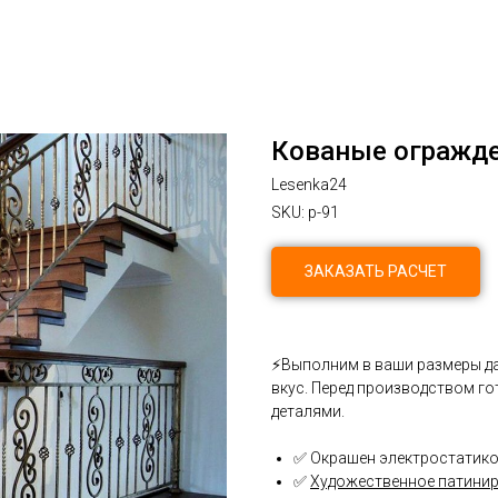
Кованые огражде
Lesenka24
SKU:
p-91
ЗАКАЗАТЬ РАСЧЕТ
⚡Выполним в ваши размеры да
вкус. Перед производством г
деталями.
✅ Окрашен электростатико
✅
Художественное патини