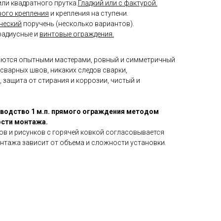
или квадратного прутка.
Гладкий или с фактурой.
вого крепления
и крепления на ступени.
ческий
поручень (несколько вариантов).
радиусные и
винтовые ограждения.
аются опытными мастерами, ровный и симметричный
 сварных швов, никаких следов сварки,
 защита от стирания и коррозии, чистый и
зводство 1 м.п. прямого ограждения методом
ости монтажа.
ов и рисунков с горячей ковкой согласовывается
нтажа зависит от объема и сложности установки.