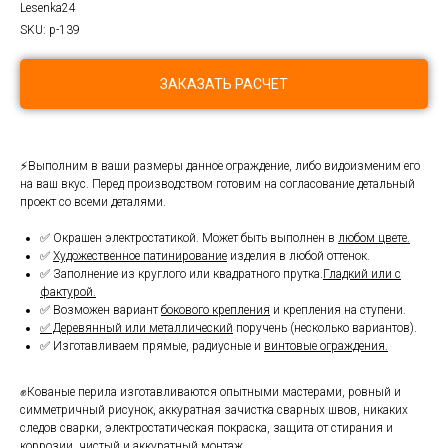
Lesenka24
SKU:
p-139
ЗАКАЗАТЬ РАСЧЕТ
⚡Выполним в ваши размеры данное ограждение, либо видоизменим его
на ваш вкус. Перед производством готовим на согласование детальный
проект со всеми деталями.
✅ Окрашен электростатикой. Может быть выполнен в
любом цвете.
✅
Художественное патинирование
изделия в любой оттенок.
✅ Заполнение из круглого или квадратного прутка.
Гладкий или с
фактурой.
✅ Возможен вариант
бокового крепления
и крепления на ступени.
✅ Деревянный или металлический
поручень (несколько вариантов).
✅ Изготавливаем прямые, радиусные и
винтовые ограждения.
✊Кованые перила изготавливаются опытными мастерами, ровный и
симметричный рисунок, аккуратная зачистка сварных швов, никаких
следов сварки, электростатическая покраска, защита от стирания и
коррозии, чистый и аккуратный монтаж.