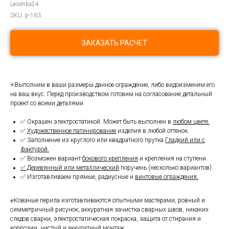
Lesenka24
SKU:
p-163
ЗАКАЗАТЬ РАСЧЕТ
⚡Выполним в ваши размеры данное ограждение, либо видоизменим его
на ваш вкус. Перед производством готовим на согласование детальный
проект со всеми деталями.
✅ Окрашен электростатикой. Может быть выполнен в
любом цвете.
✅
Художественное патинирование
изделия в любой оттенок.
✅ Заполнение из круглого или квадратного прутка.
Гладкий или с
фактурой.
✅ Возможен вариант
бокового крепления
и крепления на ступени.
✅ Деревянный или металлический
поручень (несколько вариантов).
✅ Изготавливаем прямые, радиусные и
винтовые ограждения.
✊Кованые перила изготавливаются опытными мастерами, ровный и
симметричный рисунок, аккуратная зачистка сварных швов, никаких
следов сварки, электростатическая покраска, защита от стирания и
коррозии, чистый и аккуратный монтаж.