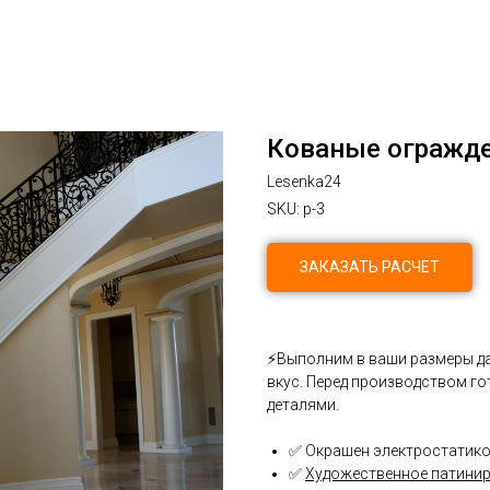
Кованые огражден
Lesenka24
SKU:
p-3
ЗАКАЗАТЬ РАСЧЕТ
⚡Выполним в ваши размеры да
вкус. Перед производством г
деталями.
✅ Окрашен электростатико
✅
Художественное патини