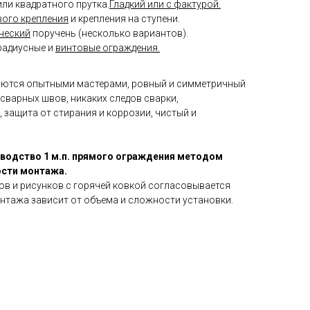
или квадратного прутка.
Гладкий или с фактурой.
вого крепления
и крепления на ступени.
ческий
поручень (несколько вариантов).
радиусные и
винтовые ограждения.
аются опытными мастерами, ровный и симметричный
 сварных швов, никаких следов сварки,
 защита от стирания и коррозии, чистый и
зводство 1 м.п. прямого ограждения методом
ости монтажа.
ов и рисунков с горячей ковкой согласовывается
нтажа зависит от объема и сложности установки.