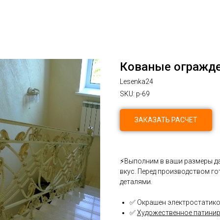
Кованые огражде
Lesenka24
SKU:
p-69
ЗАКАЗАТЬ РАСЧЕТ
⚡Выполним в ваши размеры да
вкус. Перед производством г
деталями.
✅ Окрашен электростатико
✅
Художественное патини