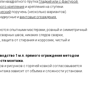
или квадратного прутка.
Гладкий или с фактурой.
вого крепления
и крепления на ступени.
ческий
поручень (несколько вариантов).
радиусные и
винтовые ограждения.
аются опытными мастерами, ровный и симметричный
 сварных швов, никаких следов сварки,
 защита от стирания и коррозии, чистый и
зводство 1 м.п. прямого ограждения методом
ости монтажа.
ов и рисунков с горячей ковкой согласовывается
нтажа зависит от объема и сложности установки.